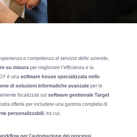
esperienza e competenza al servizio delle aziende,
are su misura
per migliorare l’efficienza e la
GY
è una
software house specializzata nello
ione di soluzioni informatiche avanzate
per le
almente focalizzati sul
software gestionale Target
ostra offerta per includere una gamma completa di
nte personalizzabili
, tra cui:
workflow per l’automazione dei processi