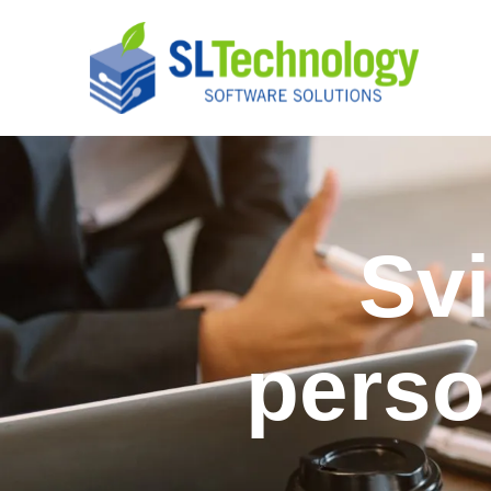
Sv
perso