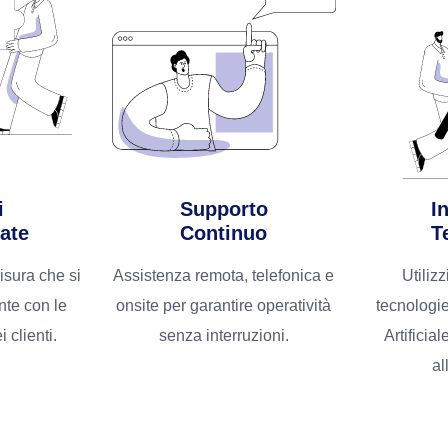
i
Supporto
I
ate
Continuo
T
isura che si
Assistenza remota, telefonica e
Utiliz
nte con le
onsite per garantire operatività
tecnologie
i clienti.
senza interruzioni.
Artificial
al