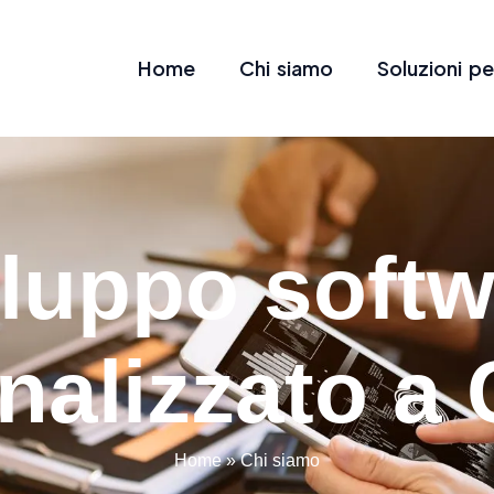
Home
Chi siamo
Soluzioni pe
iluppo softw
nalizzato a
Home
»
Chi siamo