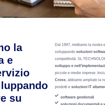
mo la
Dal 1997, mettiamo la nostra 
sviluppando
soluzioni softw
a e
competitività.
SL TECHNOLO
sviluppo e nell’implementaz
rvizio
piccole e medie imprese. Inizi
Cross
, abbiamo ampliato la n
viluppando
prodotti e
soluzioni IT altame
re su
software gestionali
soluzioni documentali e 