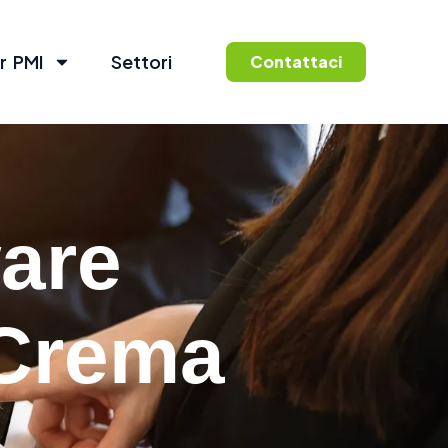
r PMI
Settori
Contattaci
are
 Crema