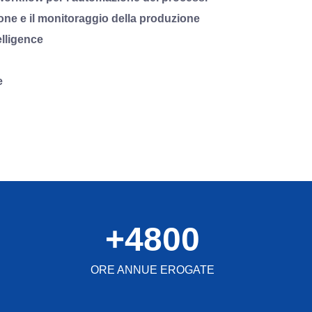
one e il monitoraggio della produzione
elligence
e
+
4800
ORE ANNUE EROGATE