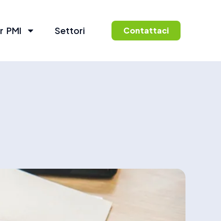
r PMI
Settori
Contattaci