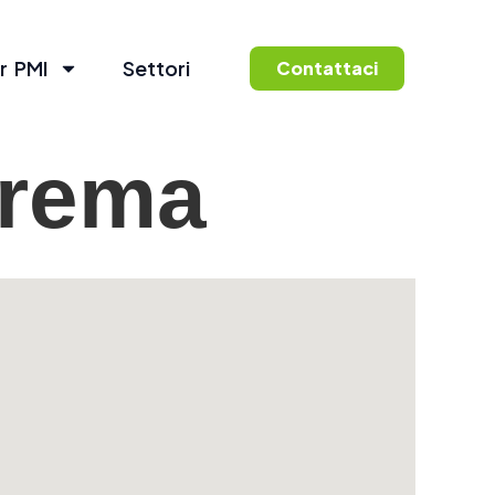
r PMI
Settori
Contattaci
crema